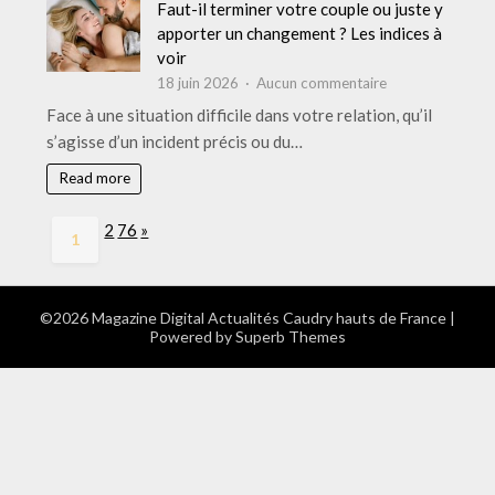
Bains
Faut-il terminer votre couple ou juste y
:
apporter un changement ? Les indices à
sauvegarde,
voir
récupération
sur
18 juin 2026
Aucun commentaire
et
Faut-
Face à une situation difficile dans votre relation, qu’il
qui
il
s’agisse d’un incident précis ou du…
appeler
terminer
votre
Read more
couple
ou
Page:
Next
2
76
»
1
juste
y
apporter
un
©2026 Magazine Digital Actualités Caudry hauts de France
|
Powered by
Superb Themes
changement
?
Les
indices
à
voir