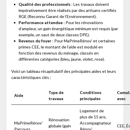
Qualité des professionnels
: Les travaux doivent
impérativement être réalisés par des artisans certifiés
RGE (Reconnu Garant de l’Environnement).
Performance attendue
: Pour les rénovations
d’ampleur, un gain énergétique minimum est requis (par
exemple, un saut de deux classes DPE).
Revenus du foyer
: Pour MaPrimeRénov’ et certaines
primes CEE, le montant de l’aide est modulé en
fonction des revenus du ménage, classés en
différentes catégories (bleu, jaune, violet, rose).
Voici un tableau récapitulatif des principales aides et leurs
caractéristiques clés :
Type de
Conditions
Cumul
Aide
travaux
principales
avec
Logement de
plus de 15 ans,
Rénovation
MaPrimeRénov’
Accompagnateur
globale (gain
CEE, É
Parcours
Rénov’