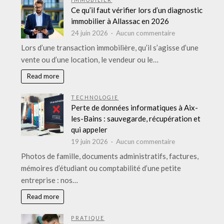
IMMOBILIER
plein
Ce qu’il faut vérifier lors d’un diagnostic
air
immobilier à Allassac en 2026
:
sur
24 juin 2026
Aucun commentaire
réussir
Ce
Lors d’une transaction immobilière, qu’il s’agisse d’une
l’événement
qu’il
vente ou d’une location, le vendeur ou le…
de
faut
A
vérifier
Read more
à
lors
Z
d’un
TECHNOLOGIE
diagnostic
Perte de données informatiques à Aix-
immobilier
les-Bains : sauvegarde, récupération et
à
qui appeler
Allassac
sur
19 juin 2026
Aucun commentaire
en
Perte
Photos de famille, documents administratifs, factures,
2026
de
mémoires d’étudiant ou comptabilité d’une petite
données
entreprise : nos…
informatiques
à
Read more
Aix-
les-
PRATIQUE