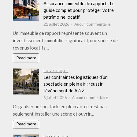
grand
Assurance immeuble de rapport : Le
comparatif
guide complet pour protéger votre
des
patrimoine locatif.
marques
sur
21 juillet 2026
Aucun commentaire
phares
Assurance
Un immeuble de rapport représente souvent un
immeuble
investissement immobilier significatif, une source de
de
revenus locatifs…
rapport
:
Read more
Le
guide
LOGISTIQUE
complet
Les contraintes logistiques d’un
pour
spectacle en plein air : réussir
protéger
l’événement de A à Z
votre
sur
6 juillet 2026
Aucun commentaire
patrimoine
Les
Organiser un spectacle en plein air, ce n’est pas
locatif.
contraintes
seulement installer une scène et ouvrir…
logistiques
d’un
Read more
spectacle
en