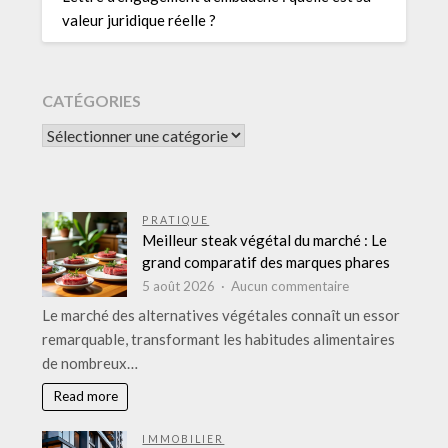
valeur juridique réelle ?
CATÉGORIES
CATÉGORIES
PRATIQUE
Meilleur steak végétal du marché : Le
grand comparatif des marques phares
sur
5 août 2026
Aucun commentaire
Meilleur
Le marché des alternatives végétales connaît un essor
steak
remarquable, transformant les habitudes alimentaires
végétal
de nombreux…
du
marché
Read more
:
Le
IMMOBILIER