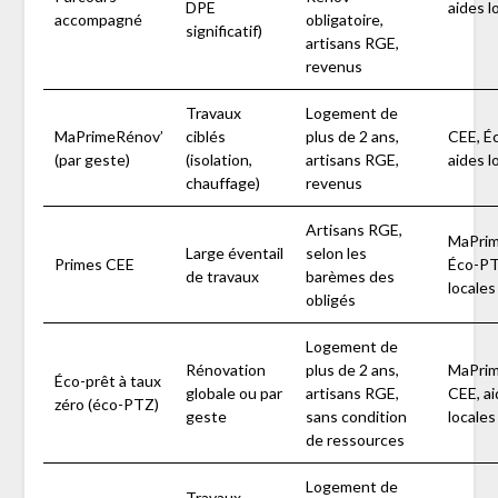
DPE
aides l
accompagné
obligatoire,
significatif)
artisans RGE,
revenus
Travaux
Logement de
MaPrimeRénov’
ciblés
plus de 2 ans,
CEE, É
(par geste)
(isolation,
artisans RGE,
aides l
chauffage)
revenus
Artisans RGE,
MaPrim
Large éventail
selon les
Primes CEE
Éco-PT
de travaux
barèmes des
locales
obligés
Logement de
Rénovation
plus de 2 ans,
MaPrim
Éco-prêt à taux
globale ou par
artisans RGE,
CEE, a
zéro (éco-PTZ)
geste
sans condition
locales
de ressources
Logement de
Travaux