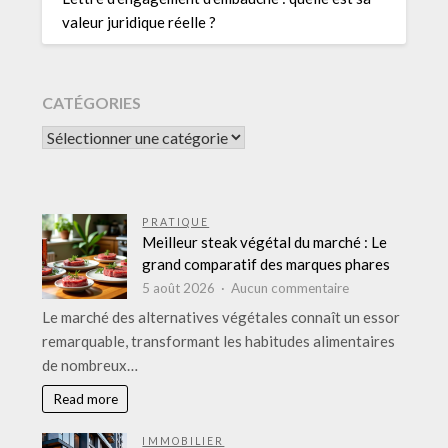
valeur juridique réelle ?
CATÉGORIES
CATÉGORIES
PRATIQUE
Meilleur steak végétal du marché : Le
grand comparatif des marques phares
sur
5 août 2026
Aucun commentaire
Meilleur
Le marché des alternatives végétales connaît un essor
steak
remarquable, transformant les habitudes alimentaires
végétal
de nombreux…
du
marché
Read more
:
Le
IMMOBILIER