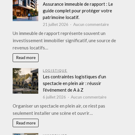
grand
Assurance immeuble de rapport : Le
comparatif
guide complet pour protéger votre
des
patrimoine locatif.
marques
sur
21 juillet 2026
Aucun commentaire
phares
Assurance
Un immeuble de rapport représente souvent un
immeuble
investissement immobilier significatif, une source de
de
revenus locatifs…
rapport
:
Read more
Le
guide
LOGISTIQUE
complet
Les contraintes logistiques d’un
pour
spectacle en plein air : réussir
protéger
l’événement de A à Z
votre
sur
6 juillet 2026
Aucun commentaire
patrimoine
Les
Organiser un spectacle en plein air, ce n’est pas
locatif.
contraintes
seulement installer une scène et ouvrir…
logistiques
d’un
Read more
spectacle
en