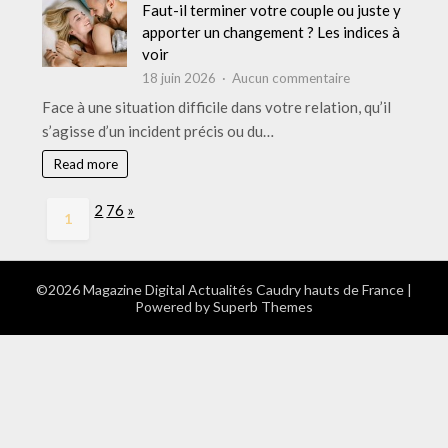
Bains
Faut-il terminer votre couple ou juste y
:
apporter un changement ? Les indices à
sauvegarde,
voir
récupération
sur
18 juin 2026
Aucun commentaire
et
Faut-
Face à une situation difficile dans votre relation, qu’il
qui
il
s’agisse d’un incident précis ou du…
appeler
terminer
votre
Read more
couple
ou
Page:
Next
2
76
»
1
juste
y
apporter
un
©2026 Magazine Digital Actualités Caudry hauts de France
|
Powered by
Superb Themes
changement
?
Les
indices
à
voir