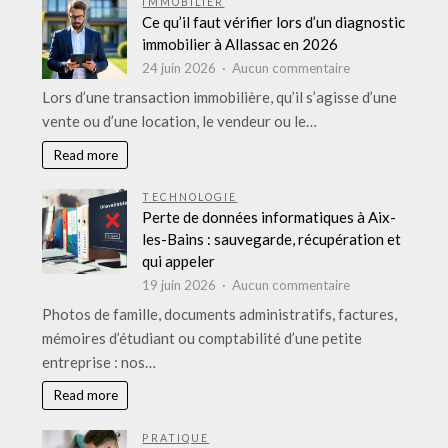
IMMOBILIER
plein
Ce qu’il faut vérifier lors d’un diagnostic
air
immobilier à Allassac en 2026
:
sur
24 juin 2026
Aucun commentaire
réussir
Ce
Lors d’une transaction immobilière, qu’il s’agisse d’une
l’événement
qu’il
vente ou d’une location, le vendeur ou le…
de
faut
A
vérifier
Read more
à
lors
Z
d’un
TECHNOLOGIE
diagnostic
Perte de données informatiques à Aix-
immobilier
les-Bains : sauvegarde, récupération et
à
qui appeler
Allassac
sur
19 juin 2026
Aucun commentaire
en
Perte
Photos de famille, documents administratifs, factures,
2026
de
mémoires d’étudiant ou comptabilité d’une petite
données
entreprise : nos…
informatiques
à
Read more
Aix-
les-
PRATIQUE