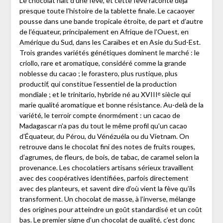
Le chocolat naît d’une fève, et cette fève raconte déjà
presque toute l’histoire de la tablette finale. Le cacaoyer
pousse dans une bande tropicale étroite, de part et d’autre
de l’équateur, principalement en Afrique de l’Ouest, en
Amérique du Sud, dans les Caraïbes et en Asie du Sud-Est.
Trois grandes variétés génétiques dominent le marché : le
criollo, rare et aromatique, considéré comme la grande
noblesse du cacao ; le forastero, plus rustique, plus
productif, qui constitue l’essentiel de la production
mondiale ; et le trinitario, hybride né au XVIIIᵉ siècle qui
marie qualité aromatique et bonne résistance. Au-delà de la
variété, le terroir compte énormément : un cacao de
Madagascar n’a pas du tout le même profil qu’un cacao
d’Équateur, du Pérou, du Vénézuéla ou du Vietnam. On
retrouve dans le chocolat fini des notes de fruits rouges,
d’agrumes, de fleurs, de bois, de tabac, de caramel selon la
provenance. Les chocolatiers artisans sérieux travaillent
avec des coopératives identifiées, parfois directement
avec des planteurs, et savent dire d’où vient la fève qu’ils
transforment. Un chocolat de masse, à l’inverse, mélange
des origines pour atteindre un goût standardisé et un coût
bas. Le premier signe d’un chocolat de qualité, c’est donc