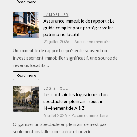
Read more
:
Le
IMMOBILIER
grand
Assurance immeuble de rapport : Le
comparatif
guide complet pour protéger votre
des
patrimoine locatif.
marques
sur
21 juillet 2026
Aucun commentaire
phares
Assurance
Un immeuble de rapport représente souvent un
immeuble
investissement immobilier significatif, une source de
de
revenus locatifs…
rapport
:
Read more
Le
guide
LOGISTIQUE
complet
Les contraintes logistiques d’un
pour
spectacle en plein air : réussir
protéger
l’événement de A à Z
votre
sur
6 juillet 2026
Aucun commentaire
patrimoine
Les
Organiser un spectacle en plein air, ce n’est pas
locatif.
contraintes
seulement installer une scène et ouvrir…
logistiques