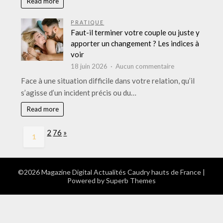
Read more
Aix-
les-
PRATIQUE
Bains
Faut-il terminer votre couple ou juste y
:
apporter un changement ? Les indices à
sauvegarde,
voir
récupération
sur
18 juin 2026
Aucun commentaire
et
Faut-
Face à une situation difficile dans votre relation, qu’il
qui
il
s’agisse d’un incident précis ou du…
appeler
terminer
votre
Read more
couple
ou
Page:
Next
2
76
»
1
juste
y
apporter
un
©2026 Magazine Digital Actualités Caudry hauts de France
|
Powered by
Superb Themes
changement
?
Les
indices
à