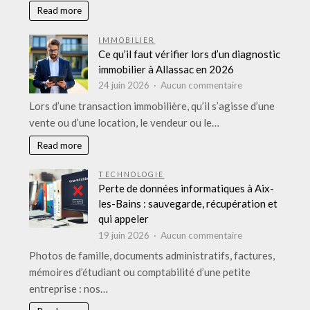
d’un
Read more
spectacle
en
IMMOBILIER
plein
Ce qu’il faut vérifier lors d’un diagnostic
air
immobilier à Allassac en 2026
:
sur
24 juin 2026
Aucun commentaire
réussir
Ce
Lors d’une transaction immobilière, qu’il s’agisse d’une
l’événement
qu’il
vente ou d’une location, le vendeur ou le…
de
faut
A
vérifier
Read more
à
lors
Z
d’un
TECHNOLOGIE
diagnostic
Perte de données informatiques à Aix-
immobilier
les-Bains : sauvegarde, récupération et
à
qui appeler
Allassac
sur
19 juin 2026
Aucun commentaire
en
Perte
Photos de famille, documents administratifs, factures,
2026
de
mémoires d’étudiant ou comptabilité d’une petite
données
entreprise : nos…
informatiques
à