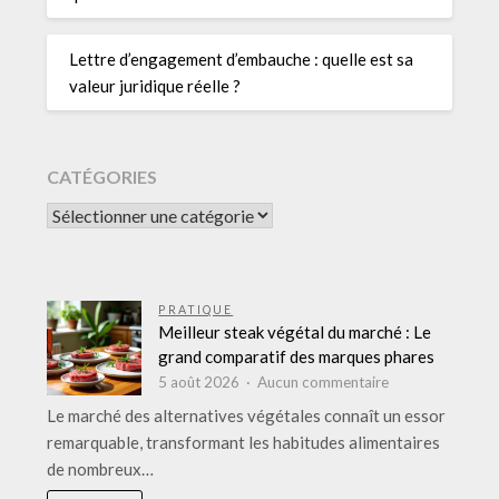
Lettre d’engagement d’embauche : quelle est sa
valeur juridique réelle ?
CATÉGORIES
CATÉGORIES
PRATIQUE
Meilleur steak végétal du marché : Le
grand comparatif des marques phares
sur
5 août 2026
Aucun commentaire
Meilleur
Le marché des alternatives végétales connaît un essor
steak
remarquable, transformant les habitudes alimentaires
végétal
de nombreux…
du
marché