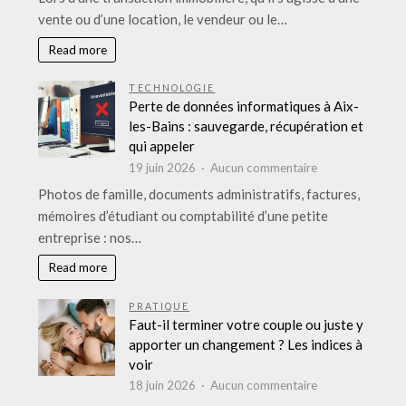
l’événement
qu’il
vente ou d’une location, le vendeur ou le…
de
faut
A
vérifier
Read more
à
lors
Z
d’un
TECHNOLOGIE
diagnostic
Perte de données informatiques à Aix-
immobilier
les-Bains : sauvegarde, récupération et
à
qui appeler
Allassac
sur
19 juin 2026
Aucun commentaire
en
Perte
Photos de famille, documents administratifs, factures,
2026
de
mémoires d’étudiant ou comptabilité d’une petite
données
entreprise : nos…
informatiques
à
Read more
Aix-
les-
PRATIQUE
Bains
Faut-il terminer votre couple ou juste y
:
apporter un changement ? Les indices à
sauvegarde,
voir
récupération
sur
18 juin 2026
Aucun commentaire
et
Faut-