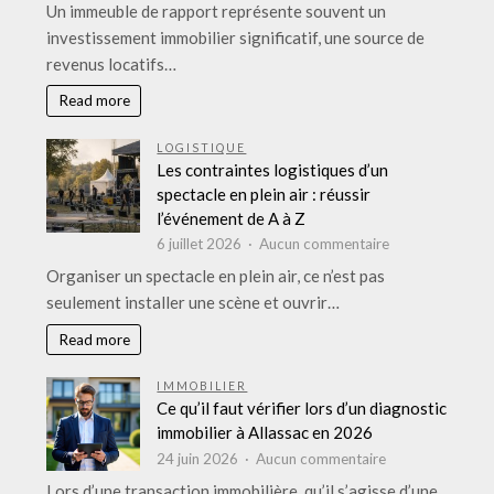
Assurance
Un immeuble de rapport représente souvent un
immeuble
investissement immobilier significatif, une source de
de
revenus locatifs…
rapport
:
Read more
Le
guide
LOGISTIQUE
complet
Les contraintes logistiques d’un
pour
spectacle en plein air : réussir
protéger
l’événement de A à Z
votre
sur
6 juillet 2026
Aucun commentaire
patrimoine
Les
Organiser un spectacle en plein air, ce n’est pas
locatif.
contraintes
seulement installer une scène et ouvrir…
logistiques
d’un
Read more
spectacle
en
IMMOBILIER
plein
Ce qu’il faut vérifier lors d’un diagnostic
air
immobilier à Allassac en 2026
:
sur
24 juin 2026
Aucun commentaire
réussir
Ce
Lors d’une transaction immobilière, qu’il s’agisse d’une