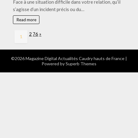
Face à une situation difficile dans votre relation, qu’il
qui
il
s’agisse d’un incident précis ou du…
appeler
terminer
votre
Read more
couple
ou
Page:
Next
2
76
»
1
juste
y
apporter
un
©2026 Magazine Digital Actualités Caudry hauts de France
|
Powered by
Superb Themes
changement
?
Les
indices
à
voir