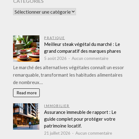
CATÉGORIES
CATÉGORIES
PRATIQUE
Meilleur steak végétal du marché : Le
grand comparatif des marques phares
sur
5 août 2026
Aucun commentaire
Meilleur
Le marché des alternatives végétales connaît un essor
steak
remarquable, transformant les habitudes alimentaires
végétal
de nombreux…
du
marché
Read more
:
Le
IMMOBILIER
grand
Assurance immeuble de rapport : Le
comparatif
guide complet pour protéger votre
des
patrimoine locatif.
marques
sur
21 juillet 2026
Aucun commentaire
phares