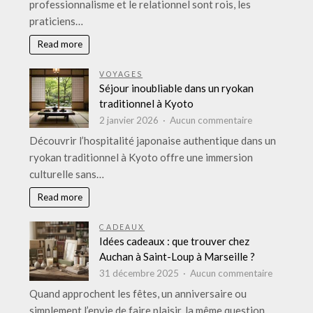
professionnalisme et le relationnel sont rois, les
pour
praticiens…
les
professions
Read more
médicales
à
VOYAGES
Namur
Séjour inoubliable dans un ryokan
:
traditionnel à Kyoto
votre
sur
2 janvier 2026
Aucun commentaire
partenaire
Séjour
Découvrir l’hospitalité japonaise authentique dans un
pour
inoubliable
ryokan traditionnel à Kyoto offre une immersion
une
dans
gestion
culturelle sans…
un
sereine
ryokan
Read more
traditionnel
à
CADEAUX
Kyoto
Idées cadeaux : que trouver chez
Auchan à Saint-Loup à Marseille ?
sur
31 décembre 2025
Aucun commentaire
Idées
Quand approchent les fêtes, un anniversaire ou
cadeaux
simplement l’envie de faire plaisir, la même question…