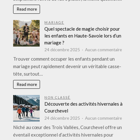
:
que
Read more
trouver
chez
MARIAGE
Auchan
Quel spectacle de magie choisir pour
à
les enfants en Haute-Savoie lors d’un
Saint-
mariage ?
Loup
sur
24 décembre 2025
Aucun commentaire
à
Quel
Trouver comment occuper les enfants pendant un
Marseille
spectacle
mariage peut rapidement devenir un véritable casse-
?
de
tête, surtout…
magie
choisir
Read more
pour
les
NON CLASSÉ
enfants
Découverte des activités hivernales à
en
Courchevel
Haute-
sur
24 décembre 2025
Aucun commentaire
Savoie
Découver
Niché au cœur des Trois Vallées, Courchevel offre un
lors
des
éventail exceptionnel d’activités hivernales pour
d’un
activités