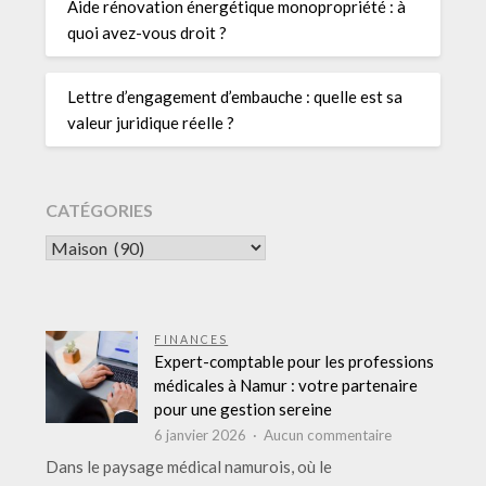
Aide rénovation énergétique monopropriété : à
quoi avez-vous droit ?
Lettre d’engagement d’embauche : quelle est sa
valeur juridique réelle ?
CATÉGORIES
CATÉGORIES
FINANCES
Expert-comptable pour les professions
médicales à Namur : votre partenaire
pour une gestion sereine
sur
6 janvier 2026
Aucun commentaire
Expert-
Dans le paysage médical namurois, où le
comptable