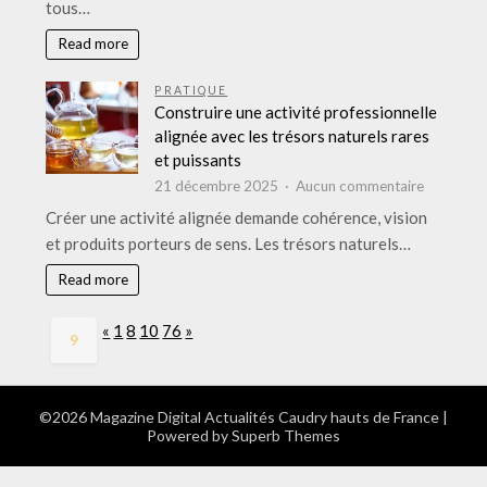
mariage
tous…
hivernale
?
à
Read more
Courchev
PRATIQUE
Construire une activité professionnelle
alignée avec les trésors naturels rares
et puissants
sur
21 décembre 2025
Aucun commentaire
Construir
Créer une activité alignée demande cohérence, vision
une
et produits porteurs de sens. Les trésors naturels…
activité
professio
Read more
alignée
avec
Page:
Previous
Next
«
1
8
10
76
»
9
les
trésors
naturels
rares
©2026 Magazine Digital Actualités Caudry hauts de France
|
Powered by
Superb Themes
et
puissants